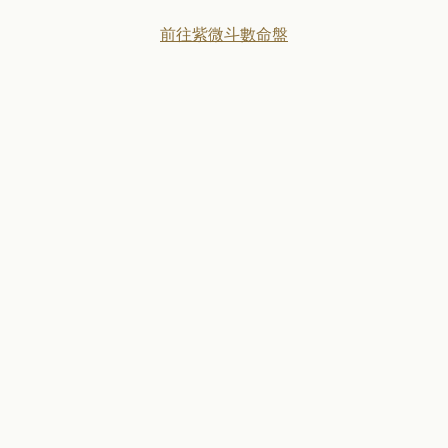
前往紫微斗數命盤