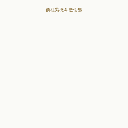
前往紫微斗數命盤